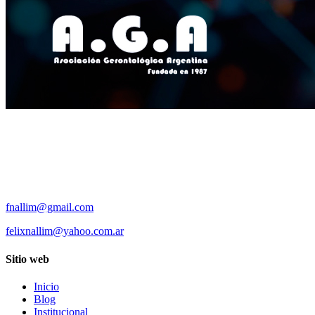
fnallim@gmail.com
felixnallim@yahoo.com.ar
Sitio web
Inicio
Blog
Institucional