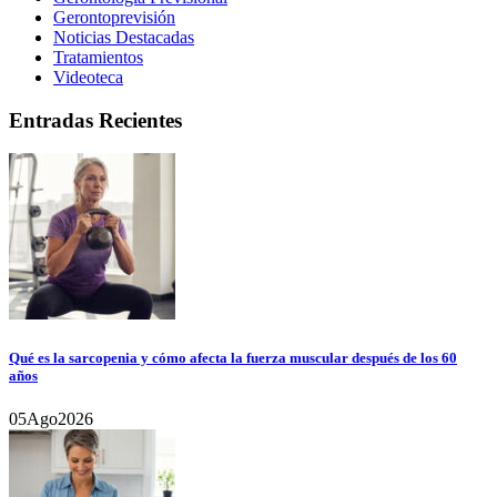
Gerontoprevisión
Noticias Destacadas
Tratamientos
Videoteca
Entradas Recientes
Qué es la sarcopenia y cómo afecta la fuerza muscular después de los 60
años
05
Ago
2026