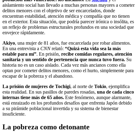
aislamiento social han llevado a muchas personas mayores a cometer
delitos menores con el objetivo de ser encarcelados, donde
encuentran estabilidad, atención médica y compañía que no tienen
en el exterior. Esta situación, que podría parecer irónica o insólita, es
un reflejo de problemas estructurales profundos en una sociedad que
envejece rápidamente.
Akiyo
, una mujer de 81 años, fue encarcelada por robar alimentos.
En una entrevista a
CNN
relató:
“Quizá esta vida sea la más
estable para mí”
. En prisión,
recibe comidas regulares, atención
sanitaria y un sentido de pertenencia que nunca tuvo fuera.
Su
historia no es un caso aislado. Cada vez más ancianos como ella
optan por cometer delitos menores, como el hurto, simplemente para
escapar de la pobreza y el abandono.
La prisión de mujeres de Tochigi
, al norte de
Tokio
, ejemplifica
esta realidad. En sus pasillos de paredes rosadas,
una de cada cinco
internas tiene más de 65 años.
Este fenómeno, aunque alarmante,
está enraizado en los profundos desafíos que enfrenta Japón debido
a su pirámide poblacional invertida y su sistema de bienestar
insuficiente.
La pobreza como detonante