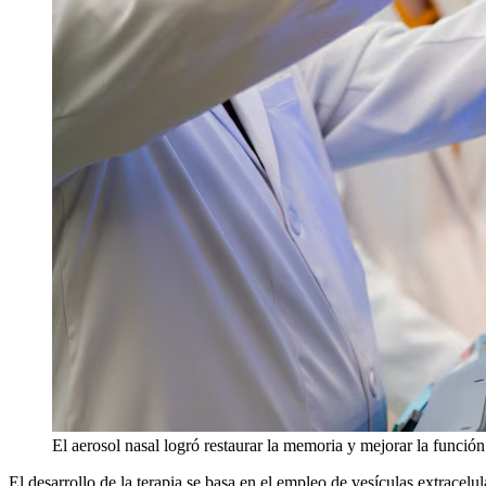
El aerosol nasal logró restaurar la memoria y mejorar la función
El desarrollo de la terapia se basa en el empleo de vesículas extrace