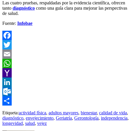
Las cuatro pruebas, respaldadas por la evidencia científica, ofrecen
tanto
diagnóstico
como una guía clara para mejorar las perspectivas
de salud.
Fuente:
Infobae
Facebook
Twitter
Email
WhatsApp
Yahoo
Mail
LinkedIn
Outlook.com
Compartir
Etiqueta:
actividad física
,
adultos mayores
,
bienestar
,
calidad de vida
,
diagnóstico
,
envejecimiento
,
Geriatría
,
Gerontología
,
independencia
,
longevidad
,
salud
,
vejez