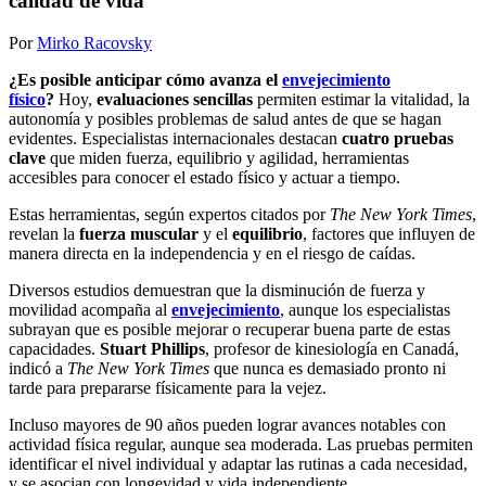
calidad de vida
Por
Mirko Racovsky
¿Es posible anticipar cómo avanza el
envejecimiento
físico
?
Hoy,
evaluaciones sencillas
permiten estimar la vitalidad, la
autonomía y posibles problemas de salud antes de que se hagan
evidentes. Especialistas internacionales destacan
cuatro pruebas
clave
que miden fuerza, equilibrio y agilidad, herramientas
accesibles para conocer el estado físico y actuar a tiempo.
Estas herramientas, según expertos citados por
The New York Times
,
revelan la
fuerza muscular
y el
equilibrio
, factores que influyen de
manera directa en la independencia y en el riesgo de caídas.
Diversos estudios demuestran que la disminución de fuerza y
movilidad acompaña al
envejecimiento
, aunque los especialistas
subrayan que es posible mejorar o recuperar buena parte de estas
capacidades.
Stuart Phillips
, profesor de kinesiología en Canadá,
indicó a
The New York Times
que nunca es demasiado pronto ni
tarde para prepararse físicamente para la vejez.
Incluso mayores de 90 años pueden lograr avances notables con
actividad física regular, aunque sea moderada. Las pruebas permiten
identificar el nivel individual y adaptar las rutinas a cada necesidad,
y se asocian con longevidad y vida independiente.