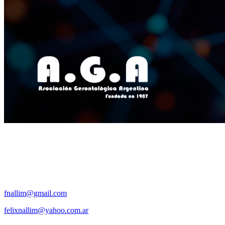
fnallim@gmail.com
felixnallim@yahoo.com.ar