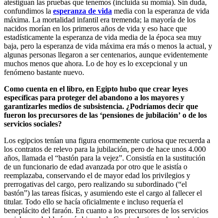
atestiguan las pruebas que tenemos (incluida su momia). Sin duda,
confundimos la
esperanza de vida
media con la esperanza de vida
máxima. La mortalidad infantil era tremenda; la mayoría de los
nacidos morían en los primeros años de vida y eso hace que
estadísticamente la esperanza de vida media de la época sea muy
baja, pero la esperanza de vida máxima era más o menos la actual, y
algunas personas llegaron a ser centenarios, aunque evidentemente
muchos menos que ahora. Lo de hoy es lo excepcional y un
fenómeno bastante nuevo.
Como cuenta en el libro, en Egipto hubo que crear leyes
específicas para proteger del abandono a los mayores y
garantizarles medios de subsistencia. ¿Podríamos decir que
fueron los precursores de las ‘pensiones de jubilación’
o de los
servicios sociales?
Los egipcios tenían una figura enormemente curiosa que recuerda a
los contratos de relevo para la jubilación, pero de hace unos 4.000
años, llamada el “bastón para la vejez”. Consistía en la sustitución
de un funcionario de edad avanzada por otro que le asistía o
reemplazaba, conservando el de mayor edad los privilegios y
prerrogativas del cargo, pero realizando su subordinado (“el
bastón”) las tareas físicas, y asumiendo este el cargo al fallecer el
titular. Todo ello se hacía oficialmente e incluso requería el
beneplácito del faraón. En cuanto a los precursores de los servicios