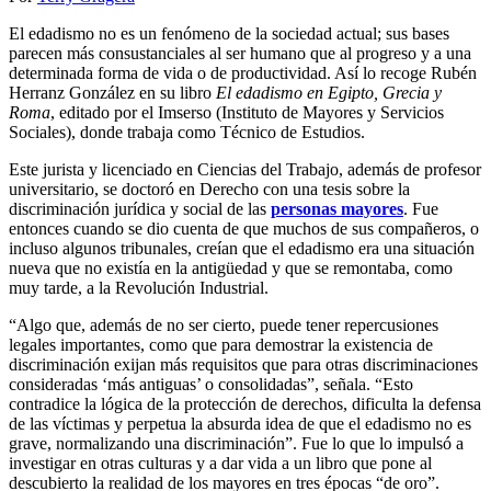
El edadismo no es un fenómeno de la sociedad actual; sus bases
parecen más consustanciales al ser humano que al progreso y a una
determinada forma de vida o de productividad. Así lo recoge Rubén
Herranz González en su libro
El edadismo en Egipto, Grecia y
Roma
, editado por el Imserso (Instituto de Mayores y Servicios
Sociales), donde trabaja como Técnico de Estudios.
Este jurista y licenciado en Ciencias del Trabajo, además de profesor
universitario, se doctoró en Derecho con una tesis sobre la
discriminación jurídica y social de las
personas mayores
. Fue
entonces cuando se dio cuenta de que muchos de sus compañeros, o
incluso algunos tribunales, creían que el edadismo era una situación
nueva que no existía en la antigüedad y que se remontaba, como
muy tarde, a la Revolución Industrial.
“Algo que, además de no ser cierto, puede tener repercusiones
legales importantes, como que para demostrar la existencia de
discriminación exijan más requisitos que para otras discriminaciones
consideradas ‘más antiguas’ o consolidadas”, señala. “Esto
contradice la lógica de la protección de derechos, dificulta la defensa
de las víctimas y perpetua la absurda idea de que el edadismo no es
grave, normalizando una discriminación”. Fue lo que lo impulsó a
investigar en otras culturas y a dar vida a un libro que pone al
descubierto la realidad de los mayores en tres épocas “de oro”.