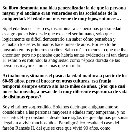
Su libro desmonta una idea generalizada: la de que la persona
mayor y el anciano eran venerados en las sociedades de la
antigüedad. El edadismo nos viene de muy lejos, entonces…
Sí, el edadismo —esto es, discriminar a las personas por su edad—
es algo que existe desde que existe el ser humano, solo que
lógicamente es difícil demostrarlo sin saber cómo pensaban y
actuaban los seres humanos hace miles de años. Por eso lo he
buscado en los primeros escritos. Sabía más o menos lo que me iba a
encontrar, pero no pensaba que habría tantas evidencias ni tan claras.
El estudio es rotundo: la antigüedad como “época dorada de las
personas mayores” no es más que un mito.
Actualmente, situamos el paso a la edad madura a partir de los
60-65 años, pero al bucear en otras culturas, esa franja
temporal siempre estuvo ahí hace miles de años. ¿Por qué casi
no se ha movido, a pesar de la muy diferente esperanza de vida
de distintas épocas?
Soy el primer sorprendido. Solemos decir que antiguamente se
consideraba a las personas mayores a edades muy tempranas, y no
es cierto. Hay constancia desde hace siglos de que algunas personas
llegaban a vivir muchos años. Paradigmático resulta el caso del
faraón Ramsés II, del que se cree que vivió 90 años, como