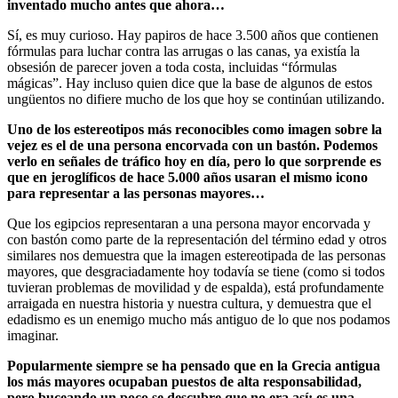
inventado mucho antes que ahora…
Sí, es muy curioso. Hay papiros de hace 3.500 años que contienen
fórmulas para luchar contra las arrugas o las canas, ya existía la
obsesión de parecer joven a toda costa, incluidas “fórmulas
mágicas”. Hay incluso quien dice que la base de algunos de estos
ungüentos no difiere mucho de los que hoy se continúan utilizando.
Uno de los estereotipos más reconocibles como imagen sobre la
vejez es el de una persona encorvada con un bastón. Podemos
verlo en señales de tráfico hoy en día, pero lo que sorprende es
que en jeroglíficos de hace 5.000 años usaran el mismo icono
para representar a las personas mayores…
Que los egipcios representaran a una persona mayor encorvada y
con bastón como parte de la representación del término edad y otros
similares nos demuestra que la imagen estereotipada de las personas
mayores, que desgraciadamente hoy todavía se tiene (como si todos
tuvieran problemas de movilidad y de espalda), está profundamente
arraigada en nuestra historia y nuestra cultura, y demuestra que el
edadismo es un enemigo mucho más antiguo de lo que nos podamos
imaginar.
Popularmente siempre se ha pensado que en la Grecia antigua
los más mayores ocupaban puestos de alta responsabilidad,
pero buceando un poco se descubre que no era así: es una