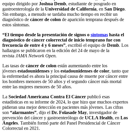
equipo dirigido por
Joshua Demb
, estudiante de posgrado en
gastroenterología de la
Universidad de California
, en
San Diego
.
Sin embargo, a menudo se tardaba mucho tiempo en recibir un
diagnóstico de
cáncer de colon
de aparición temprana después de
estos síntomas.
“El tiempo desde la presentación de signos o
síntomas
hasta el
diagnóstico de cáncer colorrectal de inicio temprano fue con
frecuencia de entre 4 y 6 meses”
, escribió el equipo de
Demb
. Los
hallazgos se publicaron en la edición del 24 de mayo de la
revista
JAMA Network Open.
Las tasas de
cáncer de colon
están aumentando entre los
jóvenes
estadounidenses
y los
estadounidenses de color
, tanto que
la enfermedad es ahora la principal causa de muerte por cáncer entre
los hombres menores de 50 años y el segundo cáncer más mortal
entre las mujeres menores de 50 años.
La
Sociedad Americana Contra El Cáncer
publicó esas
estadísticas en su informe de 2024, lo que hizo que muchos expertos
pidieran una mejor detección en pacientes más jóvenes. Las cifras
son
“alarmantes”
, dijo el
Dr. Folasade May
, investigador de
prevención del cáncer y gastroenterólogo de
UCLA Health
, en
Los
Ángeles
. También formó parte del Panel Presidencial de Cáncer
Colorrectal en 2021.