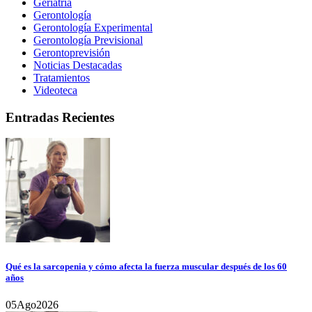
Geriatría
Gerontología
Gerontología Experimental
Gerontología Previsional
Gerontoprevisión
Noticias Destacadas
Tratamientos
Videoteca
Entradas Recientes
Qué es la sarcopenia y cómo afecta la fuerza muscular después de los 60
años
05
Ago
2026