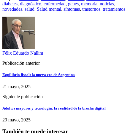
diabetes
,
diagnóstico
,
enfermedad
,
genes
,
memoria
,
noticias
,
novedades
,
salud
,
Salud mental
,
síntomas
,
trastornos
,
tratamientos
Félix Eduardo Nallim
Publicación anterior
Equilibrio fiscal: la nueva era de Argentina
21 mayo, 2025
Siguiente publicación
Adultos mayores y tecnología: la realidad de la brecha digital
29 mayo, 2025
También te puede interesar