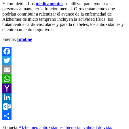
Y completó: “Los
medicamentos
se utilizan para ayudar a las
personas a mantener la función mental. Otros tratamientos que
podrían contribuir a ralentizar el avance de la enfermedad de
Alzheimer de inicio temprano incluyen la actividad física, los
tratamientos cardiovasculares y para la diabetes, los antioxidantes y
el entrenamiento cognitivo».
Fuente:
Infobae
Facebook
Twitter
Email
WhatsApp
Yahoo
Mail
LinkedIn
Outlook.com
Compartir
Etiqueta:
Alzheimer
,
antioxidantes
,
bienestar
,
calidad de vida
,