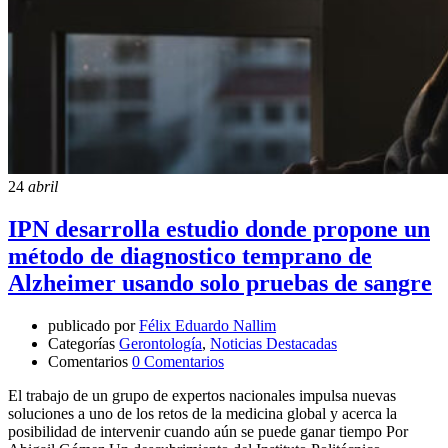
24
abril
IPN desarrolla estudio donde propone un
método de diagnostico temprano de
Alzheimer usando solo pruebas de sangre
publicado por
Félix Eduardo Nallim
Categorías
Gerontología
,
Noticias Destacadas
Comentarios
0 Comentarios
El trabajo de un grupo de expertos nacionales impulsa nuevas
soluciones a uno de los retos de la medicina global y acerca la
posibilidad de intervenir cuando aún se puede ganar tiempo Por