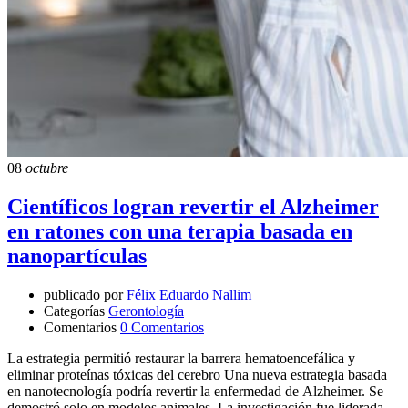
08
octubre
Científicos logran revertir el Alzheimer
en ratones con una terapia basada en
nanopartículas
publicado por
Félix Eduardo Nallim
Categorías
Gerontología
Comentarios
0 Comentarios
La estrategia permitió restaurar la barrera hematoencefálica y
eliminar proteínas tóxicas del cerebro Una nueva estrategia basada
en nanotecnología podría revertir la enfermedad de Alzheimer. Se
demostró solo en modelos animales. La investigación fue liderada