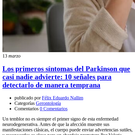
13
marzo
Los primeros síntomas del Parkinson que
casi nadie advierte: 10 señales para
detectarlo de manera temprana
publicado por
Félix Eduardo Nallim
Categorías
Gerontología
Comentarios
0 Comentarios
Un temblor no es siempre el primer signo de esta enfermedad
neurodegenerativa. Antes de que la afección muestre sus
manifestaciones clásicas, el cuerpo puede enviar advertencias sutiles,