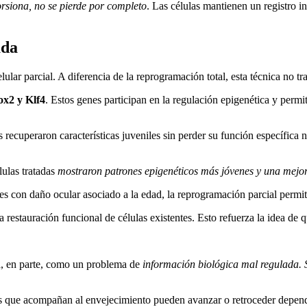
orsiona, no se pierde por completo
. Las células mantienen un registro i
ada
lar parcial. A diferencia de la reprogramación total, esta técnica no tra
ox2 y Klf4
. Estos genes participan en la regulación epigenética y perm
 recuperaron características juveniles sin perder su función específica 
lulas tratadas
mostraron patrones epigenéticos más jóvenes y una mejo
 con daño ocular asociado a la edad, la reprogramación parcial permitió
 restauración funcional de células existentes. Esto refuerza la idea de qu
ta, en parte, como un problema de
información biológica mal regulada. 
os que acompañan al envejecimiento pueden avanzar o retroceder depend