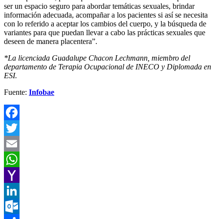
ser un espacio seguro para abordar temáticas sexuales, brindar
información adecuada, acompañar a los pacientes si así se necesita
con lo referido a aceptar los cambios del cuerpo, y la búsqueda de
variantes para que puedan llevar a cabo las prácticas sexuales que
deseen de manera placentera”.
*La licenciada Guadalupe Chacon Lechmann, miembro del
departamento de Terapia Ocupacional de INECO y Diplomada en
ESI.
Fuente:
Infobae
Facebook
Twitter
Email
WhatsApp
Yahoo
Mail
LinkedIn