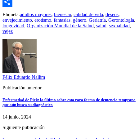
Outlook.com
Compartir
Etiqueta:
adultos mayores
,
bienestar
,
calidad de vida
,
deseos
,
envejecimiento
,
erotismo
,
fantasías
,
género
,
Geriatría
,
Gerontología
,
longevidad
,
Organización Mundial de la Salud
,
salud
,
sexualidad
,
vejez
Félix Eduardo Nallim
Publicación anterior
Enfermedad de Pick: lo último sobre esta rara forma de demencia temprana
que aún busca su diagnóstico
14 junio, 2024
Siguiente publicación