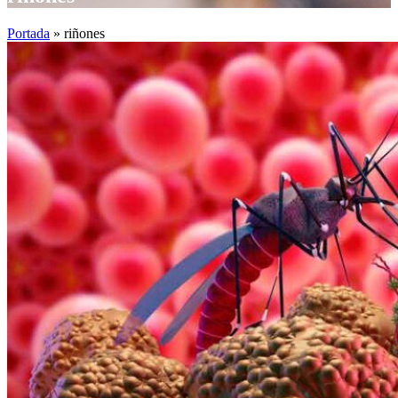
Portada
»
riñones