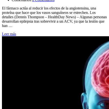
El fármaco actúa al reducir los efectos de la angiotensina, una
proteína que hace que los vasos sanguíneos se estrechen. Los
detalles (Dennis Thompson – HealthDay News) – Algunas personas
desarrollan epilepsia tras sobrevivir a un ACV, ya que la lesión que
han …
Leer más