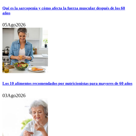
Qué es la sarcopenia y cómo afecta la fuerza muscular después de los 60
años
05
Ago
2026
Los 10 alimentos recomendados por nutricionistas para mayores de 60 años
03
Ago
2026