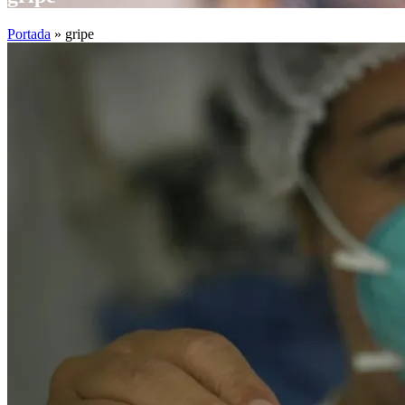
Portada
»
gripe