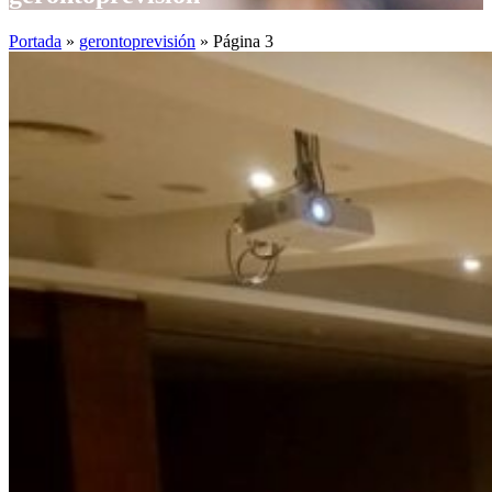
Portada
»
gerontoprevisión
»
Página 3