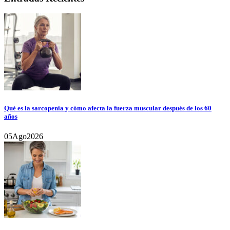
Qué es la sarcopenia y cómo afecta la fuerza muscular después de los 60
años
05
Ago
2026