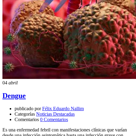
04
abril
Dengue
publicado por
Félix Eduardo Nallim
Categorías
Noticias Destacadas
Comentarios
0 Comentarios
Es una enfermedad febril con manifestaciones clínicas que varían
desde una infección asintomática hasta una infección grave con