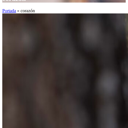
Portada
»
corazón